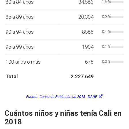
80 a 84 años
34.563
1,6 %
85 a 89 años
20.304
0,9 %
90 a 94 años
8566
0,4 %
95 a 99 años
1904
0,1 %
100 años o más
676
0,0 %
Total
2.227.649
Fuente:
Censo de Población de 2018 - DANE
Cuántos niños y niñas tenía Cali en
2018