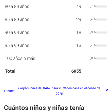
80 a 84 años
49
0,7 %
85 a 89 años
29
0,4 %
90 a 94 años
18
0,3 %
95 a 99 años
13
0,2 %
100 años o más
1
0,0 %
Total
6955
Proyecciones del DANE para 2019 con base en el censo de
Fuente:
2018
Cuántos niños y niñas tenía