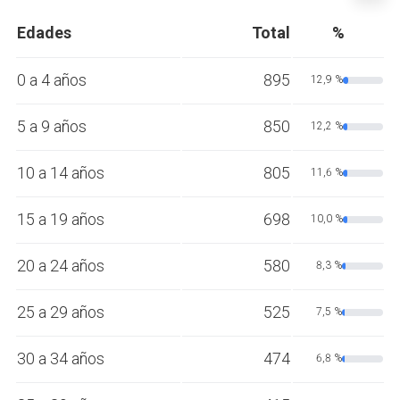
Edades
Total
%
0 a 4 años
895
12,9 %
5 a 9 años
850
12,2 %
10 a 14 años
805
11,6 %
15 a 19 años
698
10,0 %
20 a 24 años
580
8,3 %
25 a 29 años
525
7,5 %
30 a 34 años
474
6,8 %