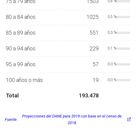
75 a 79 años
1503
0,8 %
80 a 84 años
1025
0,5 %
85 a 89 años
551
0,3 %
90 a 94 años
229
0,1 %
95 a 99 años
57
0,0 %
100 años o más
19
0,0 %
Total
193.478
Proyecciones del DANE para 2019 con base en el censo de
Fuente:
2018