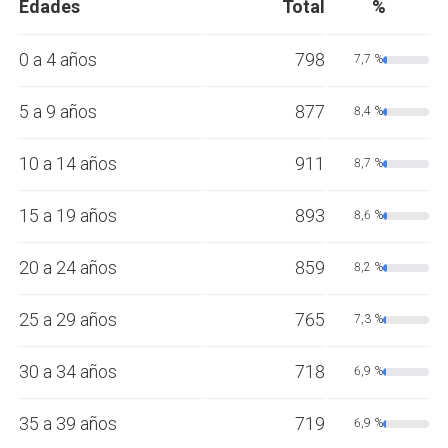
Edades
Total
%
0 a 4 años
798
7,7 %
5 a 9 años
877
8,4 %
10 a 14 años
911
8,7 %
15 a 19 años
893
8,6 %
20 a 24 años
859
8,2 %
25 a 29 años
765
7,3 %
30 a 34 años
718
6,9 %
35 a 39 años
719
6,9 %