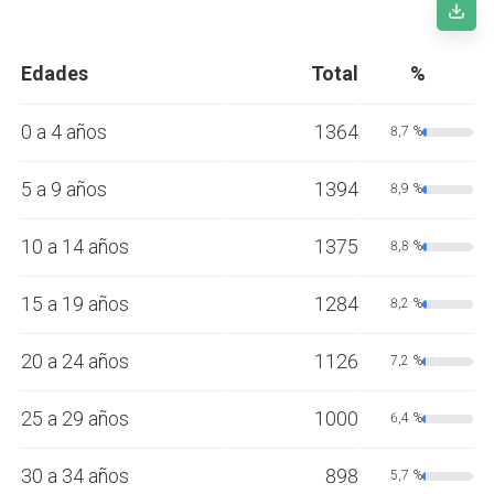
Edades
Total
%
0 a 4 años
1364
8,7 %
5 a 9 años
1394
8,9 %
10 a 14 años
1375
8,8 %
15 a 19 años
1284
8,2 %
20 a 24 años
1126
7,2 %
25 a 29 años
1000
6,4 %
30 a 34 años
898
5,7 %