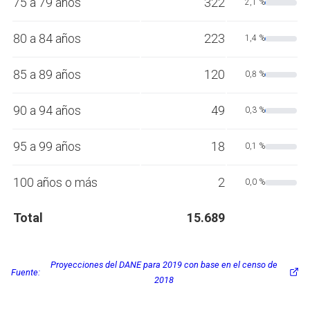
75 a 79 años
322
2,1 %
80 a 84 años
223
1,4 %
85 a 89 años
120
0,8 %
90 a 94 años
49
0,3 %
95 a 99 años
18
0,1 %
100 años o más
2
0,0 %
Total
15.689
Proyecciones del DANE para 2019 con base en el censo de
Fuente:
2018