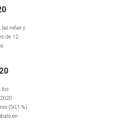
20
, las niñas y
es de 12
os
020
, los
 2020
es (50,1 %).
mbaló en