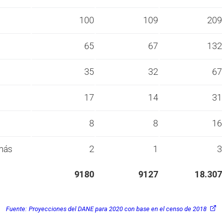
s
100
109
209
s
65
67
132
s
35
32
67
s
17
14
31
s
8
8
16
más
2
1
3
9180
9127
18.307
Fuente:
Proyecciones del DANE para 2020 con base en el censo de 2018