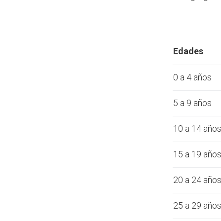
Edades
0 a 4 años
5 a 9 años
10 a 14 año
15 a 19 año
20 a 24 año
25 a 29 año