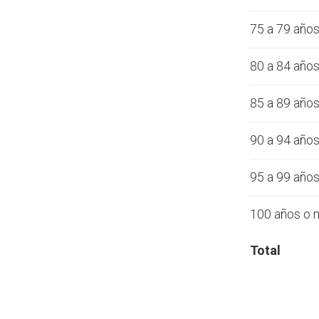
75 a 79 año
80 a 84 año
85 a 89 año
90 a 94 año
95 a 99 año
100 años o 
Total