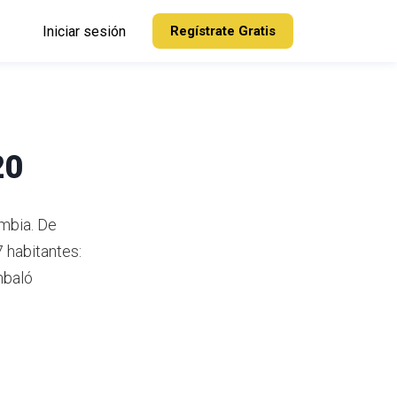
Iniciar sesión
Regístrate Gratis
20
ombia.
De
 habitantes:
mbaló