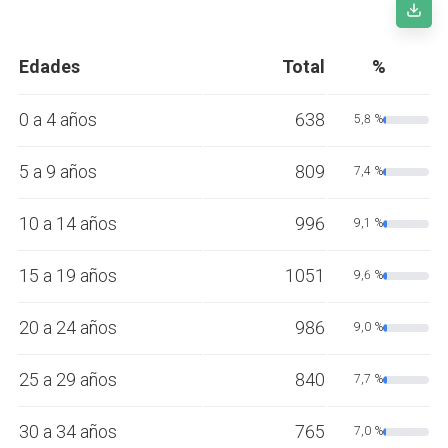
Edades
Total
%
0 a 4 años
638
5,8 %
5 a 9 años
809
7,4 %
10 a 14 años
996
9,1 %
15 a 19 años
1051
9,6 %
20 a 24 años
986
9,0 %
25 a 29 años
840
7,7 %
30 a 34 años
765
7,0 %