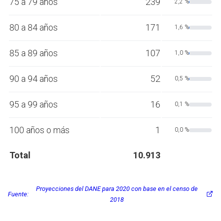
75 a 79 años
239
2,2 %
80 a 84 años
171
1,6 %
85 a 89 años
107
1,0 %
90 a 94 años
52
0,5 %
95 a 99 años
16
0,1 %
100 años o más
1
0,0 %
Total
10.913
Proyecciones del DANE para 2020 con base en el censo de
Fuente:
2018