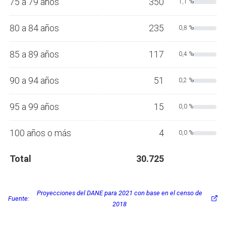
75 a 79 años
350
1,1 %
80 a 84 años
235
0,8 %
85 a 89 años
117
0,4 %
90 a 94 años
51
0,2 %
95 a 99 años
15
0,0 %
100 años o más
4
0,0 %
Total
30.725
Proyecciones del DANE para 2021 con base en el censo de
Fuente:
2018