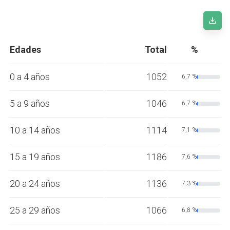
Edades
Total
%
0 a 4 años
1052
6,7 %
5 a 9 años
1046
6,7 %
10 a 14 años
1114
7,1 %
15 a 19 años
1186
7,6 %
20 a 24 años
1136
7,3 %
25 a 29 años
1066
6,8 %