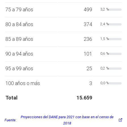
75 a 79 años
499
3,2 %
80 a 84 años
374
2,4 %
85 a 89 años
236
1,5 %
90 a 94 años
101
0,6 %
95 a 99 años
25
0,2 %
100 años o más
3
0,0 %
Total
15.659
Proyecciones del DANE para 2021 con base en el censo de
Fuente:
2018