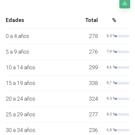
Edades
Total
%
0 a 4 años
278
8,0 %
5 a 9 años
276
7,9 %
10 a 14 años
299
8,6 %
15 a 19 años
338
9,7 %
20 a 24 años
324
9,3 %
25 a 29 años
277
8,0 %
30 a 34 años
236
6,8 %