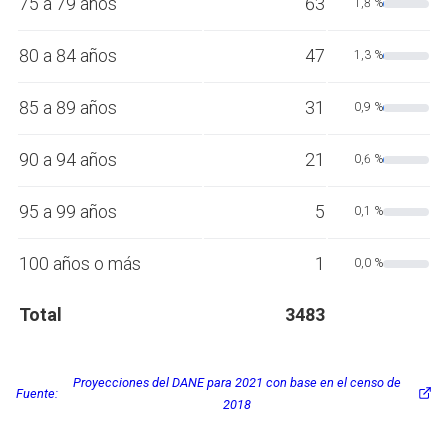
75 a 79 años
63
1,8 %
80 a 84 años
47
1,3 %
85 a 89 años
31
0,9 %
90 a 94 años
21
0,6 %
95 a 99 años
5
0,1 %
100 años o más
1
0,0 %
Total
3483
Proyecciones del DANE para 2021 con base en el censo de
Fuente:
2018