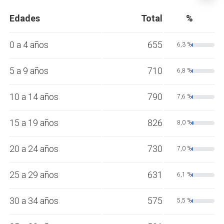
Edades
Total
%
0 a 4 años
655
6,3 %
5 a 9 años
710
6,8 %
10 a 14 años
790
7,6 %
15 a 19 años
826
8,0 %
20 a 24 años
730
7,0 %
25 a 29 años
631
6,1 %
30 a 34 años
575
5,5 %