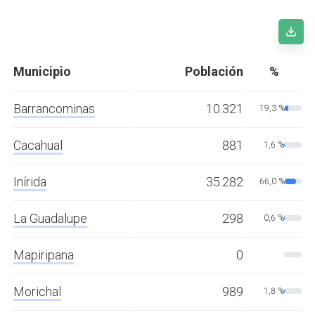
Municipio
Población
%
Barrancominas
10.321
19,3 %
Cacahual
881
1,6 %
Inírida
35.282
66,0 %
La Guadalupe
298
0,6 %
Mapiripana
0
Morichal
989
1,8 %