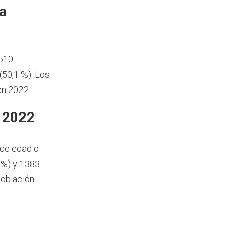
a
.510
50,1 %). Los
en 2022.
 2022
 de edad o
 %) y 1383
población