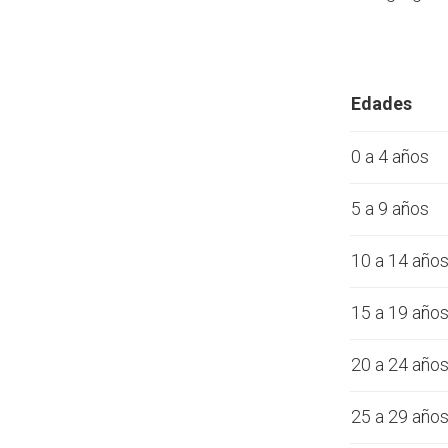
Edades
0 a 4 años
5 a 9 años
10 a 14 año
15 a 19 año
20 a 24 año
25 a 29 año