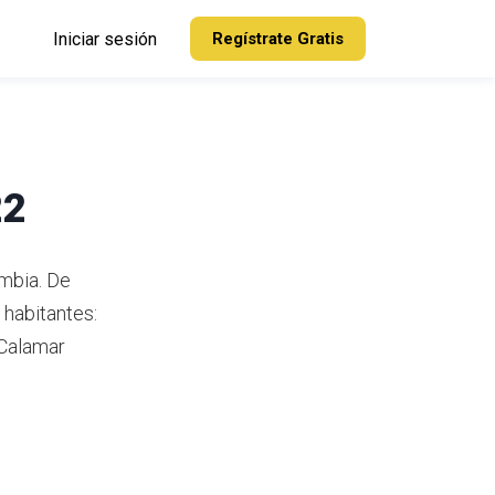
Iniciar sesión
Regístrate Gratis
22
ombia.
De
 habitantes:
 Calamar