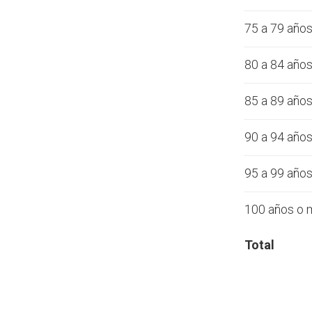
75 a 79 año
80 a 84 año
85 a 89 año
90 a 94 año
95 a 99 año
100 años o 
Total