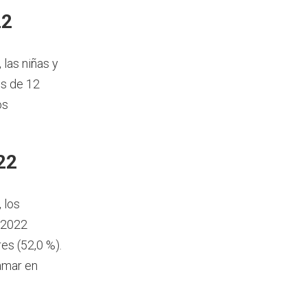
22
, las niñas y
s de 12
os
22
, los
 2022
es (52,0 %).
amar en