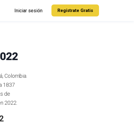
Iniciar sesión
Regístrate Gratis
2022
, Colombia.
a 1837
es de
en 2022.
2