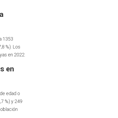
a
a 1353
,8 %). Los
yas en 2022.
s en
 de edad o
,7 %) y 249
población