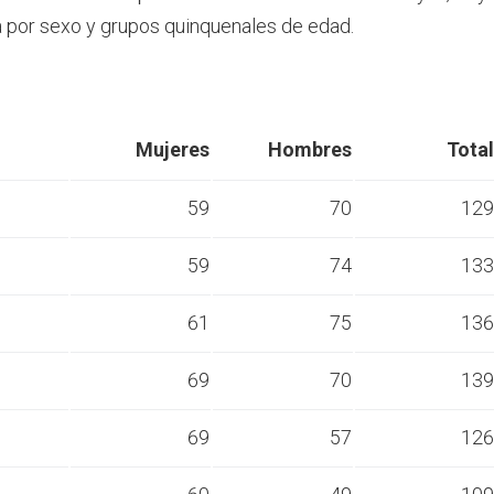
por sexo y grupos quinquenales de edad.
Mujeres
Hombres
Total
59
70
129
59
74
133
s
61
75
136
s
69
70
139
s
69
57
126