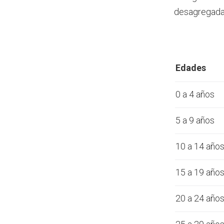
desagregada 
Edades
0 a 4 años
5 a 9 años
10 a 14 año
15 a 19 año
20 a 24 año