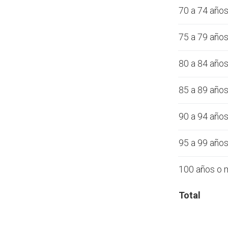
70 a 74 año
75 a 79 año
80 a 84 año
85 a 89 año
90 a 94 año
95 a 99 año
100 años o 
Total