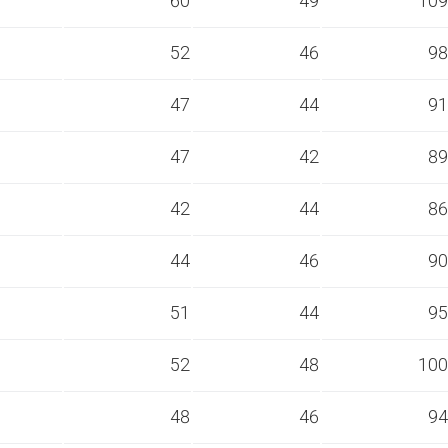
s
60
49
109
s
52
46
98
s
47
44
91
s
47
42
89
s
42
44
86
s
44
46
90
s
51
44
95
s
52
48
100
s
48
46
94