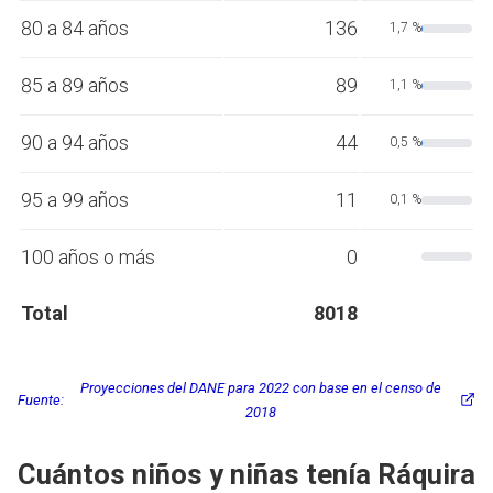
80 a 84 años
136
1,7 %
85 a 89 años
89
1,1 %
90 a 94 años
44
0,5 %
95 a 99 años
11
0,1 %
100 años o más
0
Total
8018
Proyecciones del DANE para 2022 con base en el censo de
Fuente:
2018
Cuántos niños y niñas tenía Ráquira