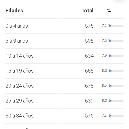
Edades
Total
%
0 a 4 años
575
7,2 %
5 a 9 años
598
7,5 %
10 a 14 años
634
7,9 %
15 a 19 años
668
8,3 %
20 a 24 años
678
8,5 %
25 a 29 años
639
8,0 %
30 a 34 años
575
7,2 %