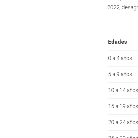
2022, desagr
Edades
0 a 4 años
5 a 9 años
10 a 14 año
15 a 19 año
20 a 24 año