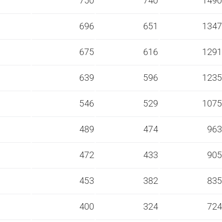
s
750
740
1490
s
696
651
1347
s
675
616
1291
s
639
596
1235
s
546
529
1075
s
489
474
963
s
472
433
905
s
453
382
835
s
400
324
724