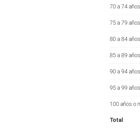
70 a 74 año
75 a 79 año
80 a 84 año
85 a 89 año
90 a 94 año
95 a 99 año
100 años o 
Total