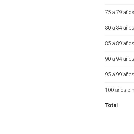
75 a 79 año
80 a 84 año
85 a 89 año
90 a 94 año
95 a 99 año
100 años o 
Total