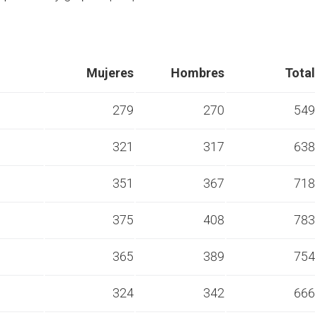
Mujeres
Hombres
Total
279
270
549
321
317
638
s
351
367
718
s
375
408
783
s
365
389
754
s
324
342
666