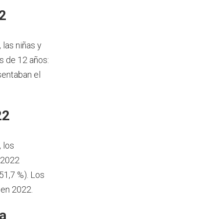
2
, las niñas y
s de 12 años:
sentaban el
22
, los
 2022
51,7 %). Los
 en 2022.
a