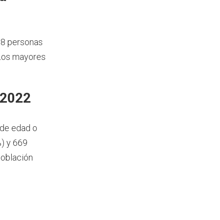
88 personas
 Los mayores
 2022
 de edad o
) y 669
población