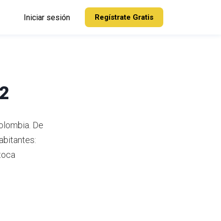
Iniciar sesión
Regístrate Gratis
22
Colombia.
De
abitantes:
toca