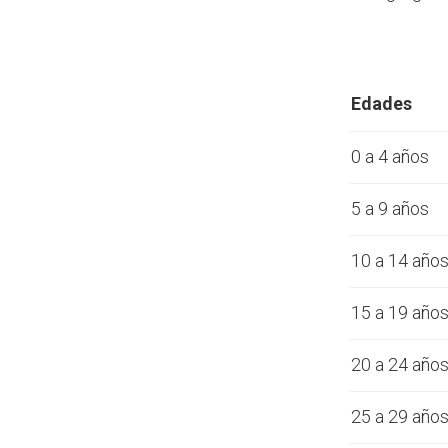
Edades
0 a 4 años
5 a 9 años
10 a 14 año
15 a 19 año
20 a 24 año
25 a 29 año