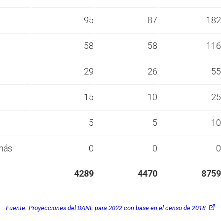
s
95
87
182
s
58
58
116
s
29
26
55
s
15
10
25
s
5
5
10
más
0
0
0
4289
4470
8759
Fuente:
Proyecciones del DANE para 2022 con base en el censo de 2018