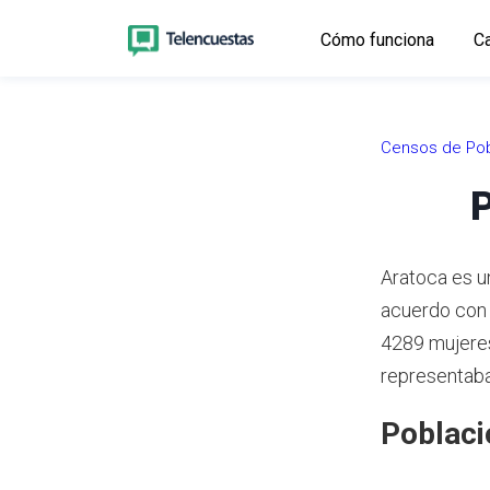
Cómo funciona
Ca
Censos de Pob
P
Aratoca es u
acuerdo con
4289 mujeres
representaba
Poblaci