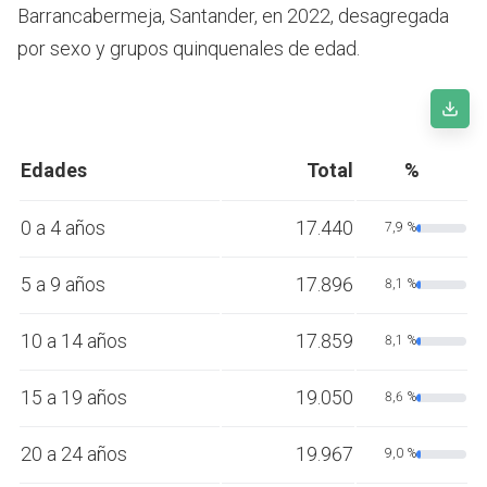
Barrancabermeja, Santander, en 2022, desagregada
por sexo y grupos quinquenales de edad.
Edades
Total
%
0 a 4 años
17.440
7,9 %
5 a 9 años
17.896
8,1 %
10 a 14 años
17.859
8,1 %
15 a 19 años
19.050
8,6 %
20 a 24 años
19.967
9,0 %