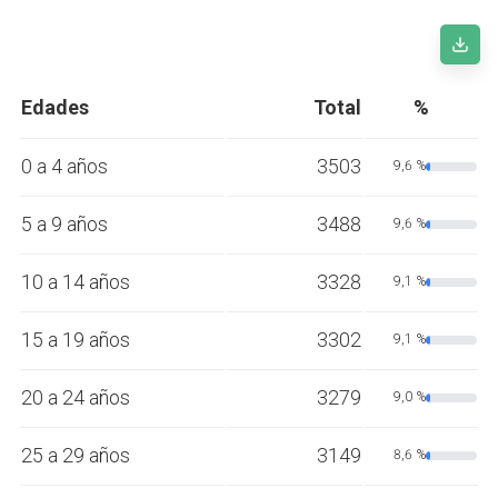
Edades
Total
%
0 a 4 años
3503
9,6 %
5 a 9 años
3488
9,6 %
10 a 14 años
3328
9,1 %
15 a 19 años
3302
9,1 %
20 a 24 años
3279
9,0 %
25 a 29 años
3149
8,6 %