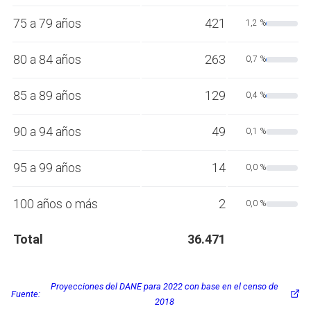
75 a 79 años
421
1,2 %
80 a 84 años
263
0,7 %
85 a 89 años
129
0,4 %
90 a 94 años
49
0,1 %
95 a 99 años
14
0,0 %
100 años o más
2
0,0 %
Total
36.471
Proyecciones del DANE para 2022 con base en el censo de
Fuente:
2018