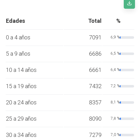
Edades
Total
%
0 a 4 años
7091
6,9 %
5 a 9 años
6686
6,5 %
10 a 14 años
6661
6,4 %
15 a 19 años
7432
7,2 %
20 a 24 años
8357
8,1 %
25 a 29 años
8090
7,8 %
30 a 34 años
7279
7,0 %