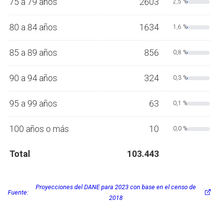
75 a 79 años
2603
2,5 %
80 a 84 años
1634
1,6 %
85 a 89 años
856
0,8 %
90 a 94 años
324
0,3 %
95 a 99 años
63
0,1 %
100 años o más
10
0,0 %
Total
103.443
Proyecciones del DANE para 2023 con base en el censo de
Fuente:
2018