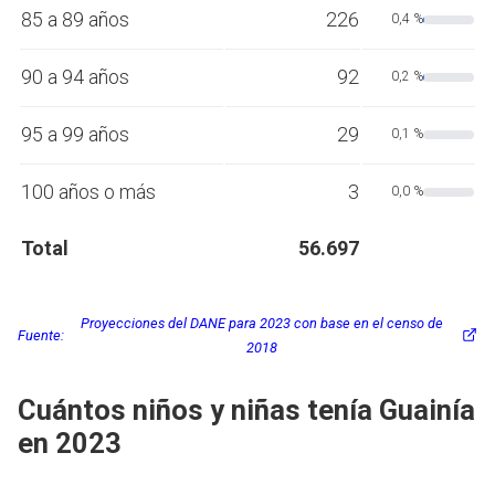
85 a 89 años
226
0,4 %
90 a 94 años
92
0,2 %
95 a 99 años
29
0,1 %
100 años o más
3
0,0 %
Total
56.697
Proyecciones del DANE para 2023 con base en el censo de
Fuente:
2018
Cuántos niños y niñas tenía Guainía
en 2023