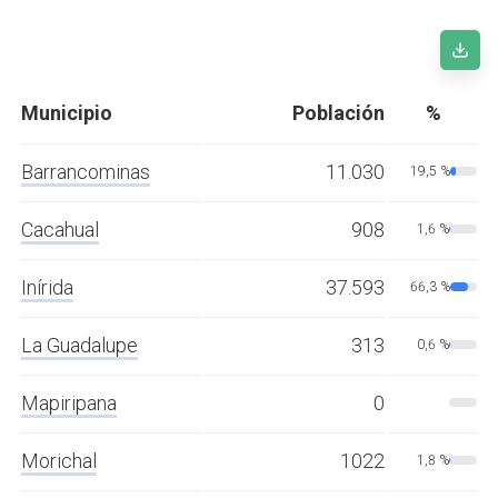
Municipio
Población
%
Barrancominas
11.030
19,5 %
Cacahual
908
1,6 %
Inírida
37.593
66,3 %
La Guadalupe
313
0,6 %
Mapiripana
0
Morichal
1022
1,8 %