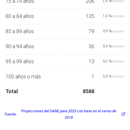
75 a 79 años
206
2,4 %
80 a 84 años
135
1,6 %
85 a 89 años
79
0,9 %
90 a 94 años
36
0,4 %
95 a 99 años
13
0,2 %
100 años o más
1
0,0 %
Total
8588
Proyecciones del DANE para 2023 con base en el censo de
Fuente:
2018