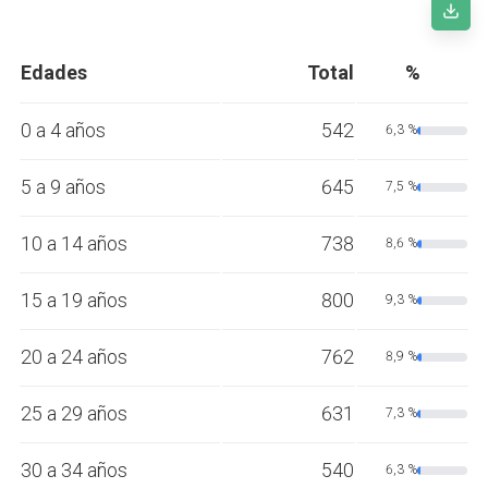
Edades
Total
%
0 a 4 años
542
6,3 %
5 a 9 años
645
7,5 %
10 a 14 años
738
8,6 %
15 a 19 años
800
9,3 %
20 a 24 años
762
8,9 %
25 a 29 años
631
7,3 %
30 a 34 años
540
6,3 %