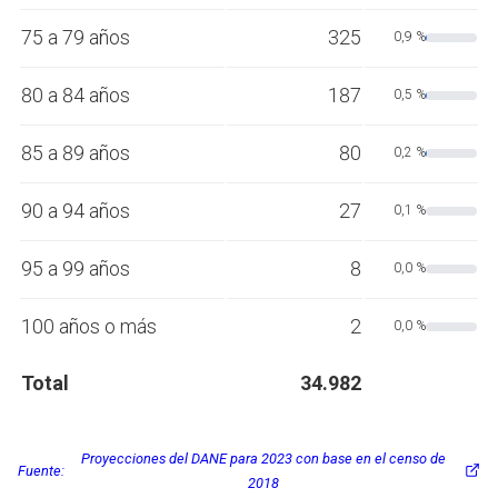
75 a 79 años
325
0,9 %
80 a 84 años
187
0,5 %
85 a 89 años
80
0,2 %
90 a 94 años
27
0,1 %
95 a 99 años
8
0,0 %
100 años o más
2
0,0 %
Total
34.982
Proyecciones del DANE para 2023 con base en el censo de
Fuente:
2018