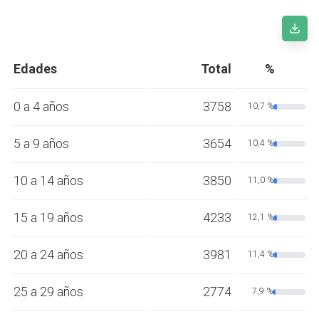
Edades
Total
%
0 a 4 años
3758
10,7 %
5 a 9 años
3654
10,4 %
10 a 14 años
3850
11,0 %
15 a 19 años
4233
12,1 %
20 a 24 años
3981
11,4 %
25 a 29 años
2774
7,9 %