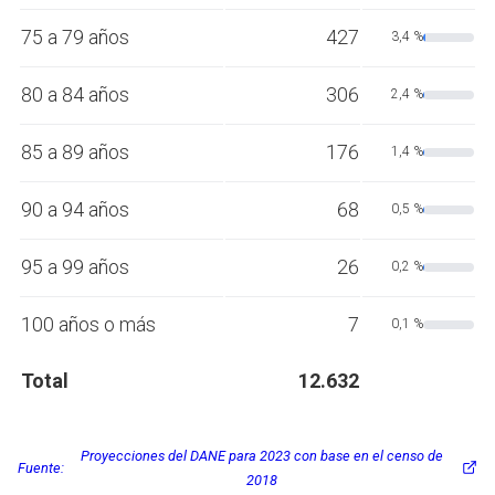
75 a 79 años
427
3,4 %
80 a 84 años
306
2,4 %
85 a 89 años
176
1,4 %
90 a 94 años
68
0,5 %
95 a 99 años
26
0,2 %
100 años o más
7
0,1 %
Total
12.632
Proyecciones del DANE para 2023 con base en el censo de
Fuente:
2018