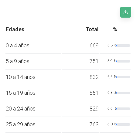
Edades
Total
%
0 a 4 años
669
5,3 %
5 a 9 años
751
5,9 %
10 a 14 años
832
6,6 %
15 a 19 años
861
6,8 %
20 a 24 años
829
6,6 %
25 a 29 años
763
6,0 %