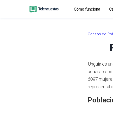
Cómo funciona
Ca
Censos de Pob
Unguía es un
acuerdo con
6097 mujeres
representaba
Poblaci