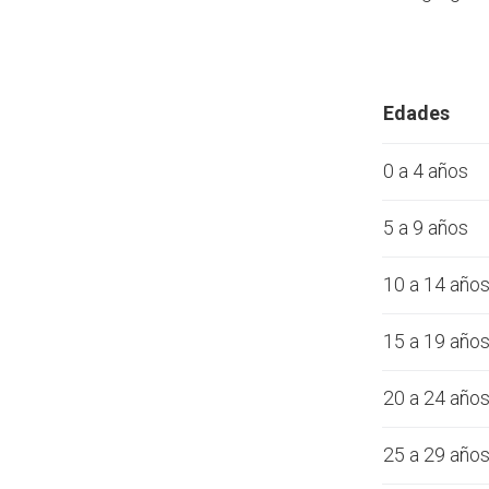
Edades
0 a 4 años
5 a 9 años
10 a 14 año
15 a 19 año
20 a 24 año
25 a 29 año