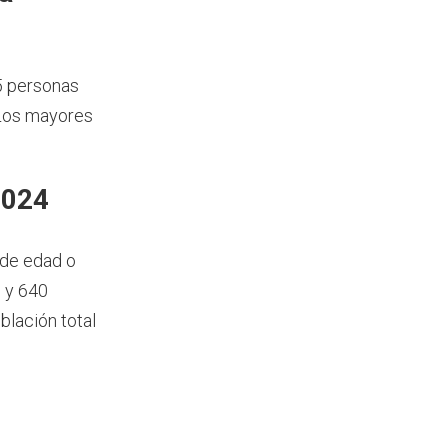
5 personas
 Los mayores
2024
 de edad o
 y 640
blación total