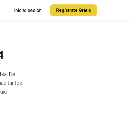
Iniciar sesión
Regístrate Gratis
4
bia.
De
abitantes:
uía