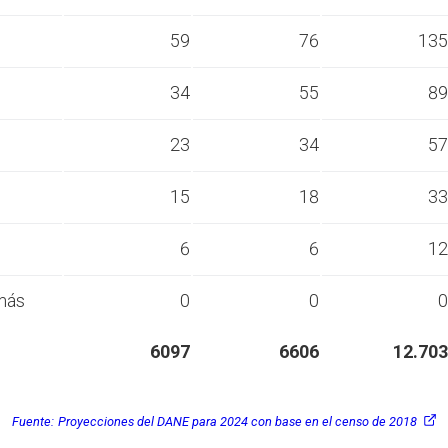
s
59
76
135
s
34
55
89
s
23
34
57
s
15
18
33
s
6
6
12
más
0
0
0
6097
6606
12.703
Fuente:
Proyecciones del DANE para 2024 con base en el censo de 2018