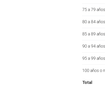
75 a 79 año
80 a 84 año
85 a 89 año
90 a 94 año
95 a 99 año
100 años o 
Total