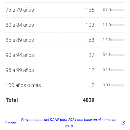
75 a 79 años
156
3,2 %
80 a 84 años
103
2,1 %
85 a 89 años
58
1,2 %
90 a 94 años
27
0,6 %
95 a 99 años
12
0,2 %
100 años o más
2
0,0 %
Total
4839
Proyecciones del DANE para 2024 con base en el censo de
Fuente:
2018