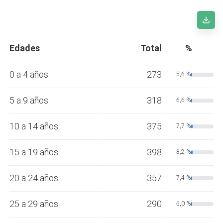
Edades
Total
%
0 a 4 años
273
5,6 %
5 a 9 años
318
6,6 %
10 a 14 años
375
7,7 %
15 a 19 años
398
8,2 %
20 a 24 años
357
7,4 %
25 a 29 años
290
6,0 %