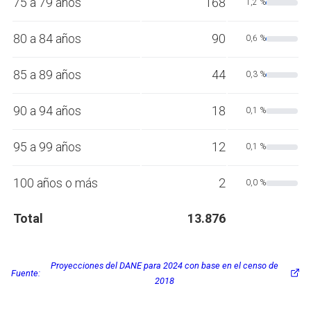
75 a 79 años
168
1,2 %
80 a 84 años
90
0,6 %
85 a 89 años
44
0,3 %
90 a 94 años
18
0,1 %
95 a 99 años
12
0,1 %
100 años o más
2
0,0 %
Total
13.876
Proyecciones del DANE para 2024 con base en el censo de
Fuente:
2018