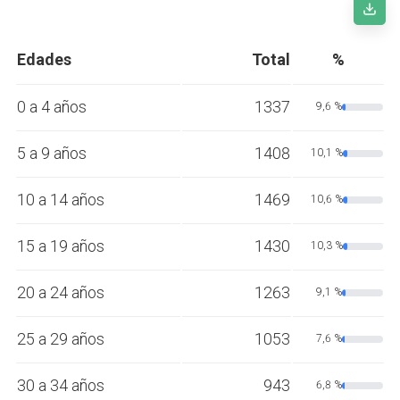
Edades
Total
%
0 a 4 años
1337
9,6 %
5 a 9 años
1408
10,1 %
10 a 14 años
1469
10,6 %
15 a 19 años
1430
10,3 %
20 a 24 años
1263
9,1 %
25 a 29 años
1053
7,6 %
30 a 34 años
943
6,8 %