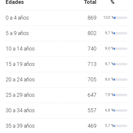
Edades
Total
%
0 a 4 años
869
10,5 %
5 a 9 años
802
9,7 %
10 a 14 años
740
9,0 %
15 a 19 años
713
8,7 %
20 a 24 años
705
8,6 %
25 a 29 años
647
7,9 %
30 a 34 años
557
6,8 %
35 a 39 años
469
5,7 %