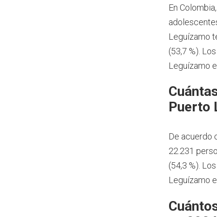
En Colombia,
adolescentes
Leguízamo t
(53,7 %). Lo
Leguízamo e
Cuántas
Puerto 
De acuerdo c
22.231 perso
(54,3 %). Lo
Leguízamo e
Cuántos