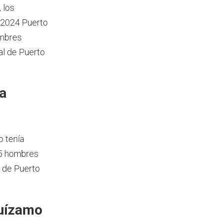
, los
 2024 Puerto
ombres
al de Puerto
a
 tenía
75 hombres
n de Puerto
guízamo