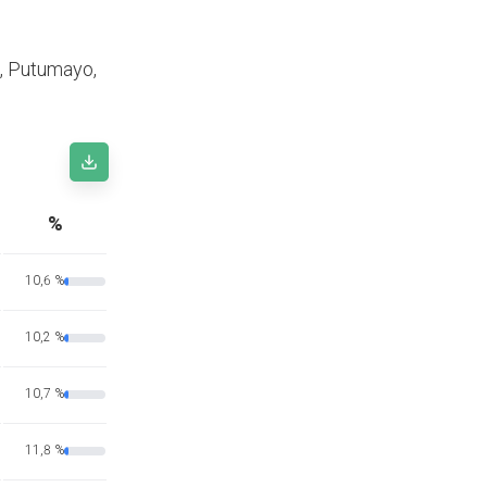
o, Putumayo,
%
10,6 %
10,2 %
10,7 %
11,8 %