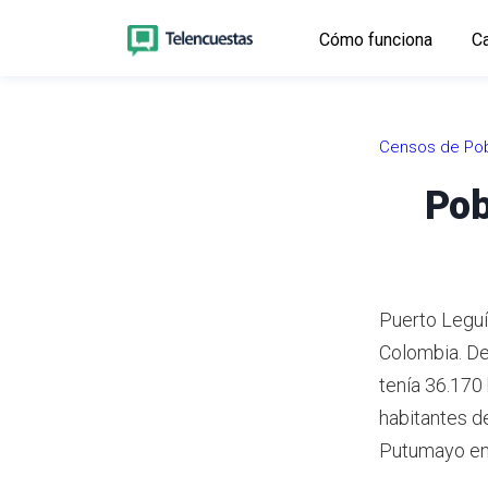
Cómo funciona
Ca
Censos de Pob
Pob
Puerto Leguí
Colombia.
De
tenía 36.170
habitantes d
Putumayo en