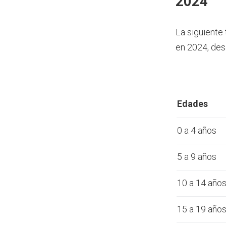
2024
La siguiente
en 2024, des
Edades
0 a 4 años
5 a 9 años
10 a 14 año
15 a 19 año