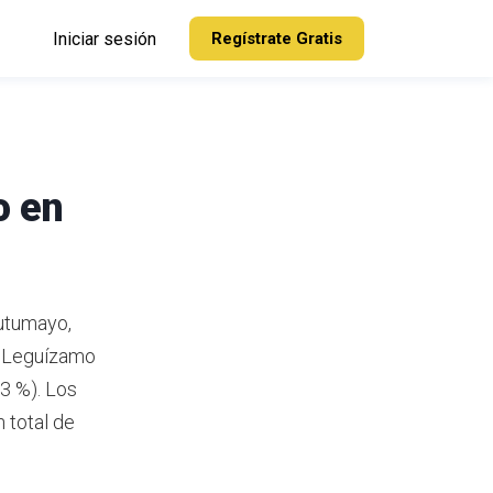
Iniciar sesión
Regístrate Gratis
o en
utumayo,
 Leguízamo
3 %). Los
 total de