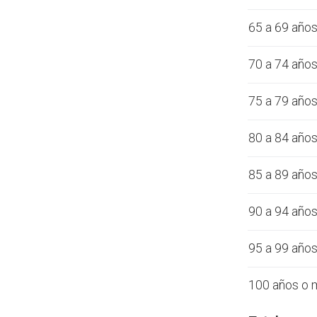
65 a 69 año
70 a 74 año
75 a 79 año
80 a 84 año
85 a 89 año
90 a 94 año
95 a 99 año
100 años o 