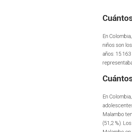
Cuántos
En Colombia,
niños son lo
años: 15.163
representaba
Cuántos
En Colombia,
adolescentes
Malambo ten
(51,2 %). Lo
Malambo en 