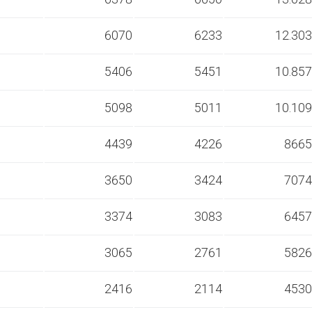
s
6070
6233
12.303
s
5406
5451
10.857
s
5098
5011
10.109
s
4439
4226
8665
s
3650
3424
7074
s
3374
3083
6457
s
3065
2761
5826
s
2416
2114
4530