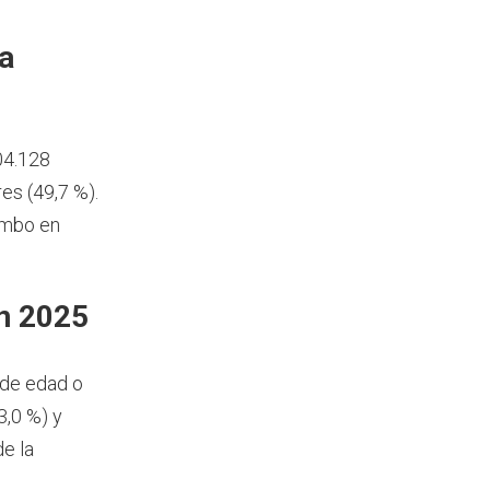
a
04.128
es (49,7 %).
ambo en
n 2025
 de edad o
,0 %) y
e la