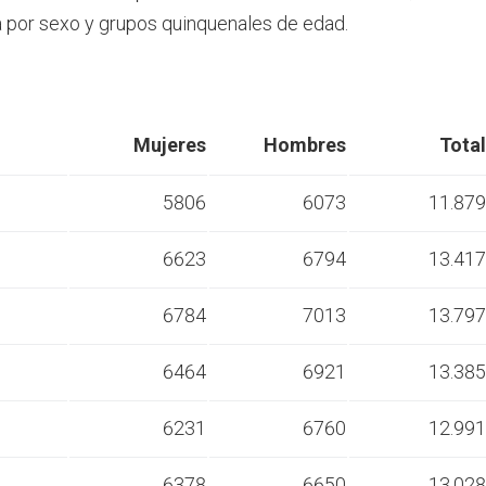
por sexo y grupos quinquenales de edad.
Mujeres
Hombres
Total
5806
6073
11.879
6623
6794
13.417
s
6784
7013
13.797
s
6464
6921
13.385
s
6231
6760
12.991
s
6378
6650
13.028