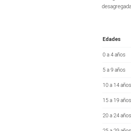
desagregada 
Edades
0 a 4 años
5 a 9 años
10 a 14 año
15 a 19 año
20 a 24 año
25 a 29 año