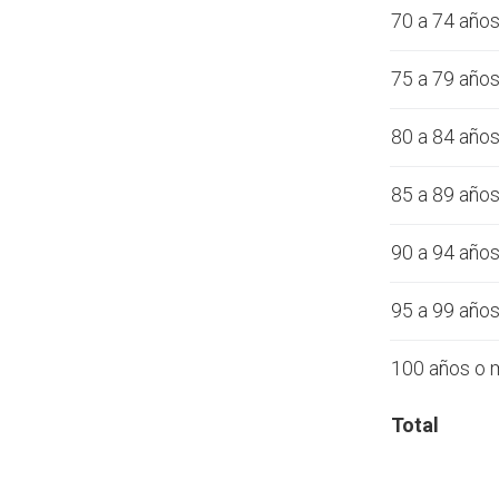
70 a 74 año
75 a 79 año
80 a 84 año
85 a 89 año
90 a 94 año
95 a 99 año
100 años o 
Total