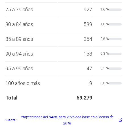
75 a 79 años
927
1,6 %
80 a 84 años
589
1,0 %
85 a 89 años
354
0,6 %
90 a 94 años
158
0,3 %
95 a 99 años
47
0,1 %
100 años o más
9
0,0 %
Total
59.279
Proyecciones del DANE para 2025 con base en el censo de
Fuente:
2018