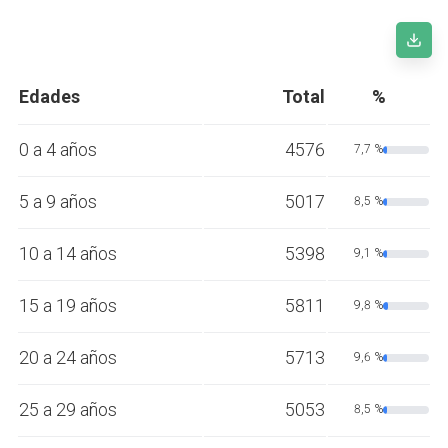
Edades
Total
%
0 a 4 años
4576
7,7 %
5 a 9 años
5017
8,5 %
10 a 14 años
5398
9,1 %
15 a 19 años
5811
9,8 %
20 a 24 años
5713
9,6 %
25 a 29 años
5053
8,5 %