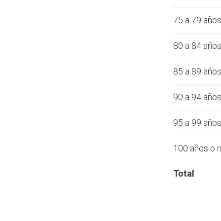
75 a 79 año
80 a 84 año
85 a 89 año
90 a 94 año
95 a 99 año
100 años o 
Total