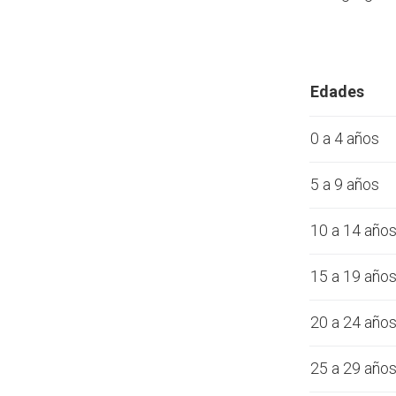
Edades
0 a 4 años
5 a 9 años
10 a 14 año
15 a 19 año
20 a 24 año
25 a 29 año