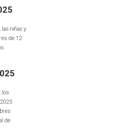
2025
, las niñas y
res de 12
os
2025
, los
 2025
mbres
al de