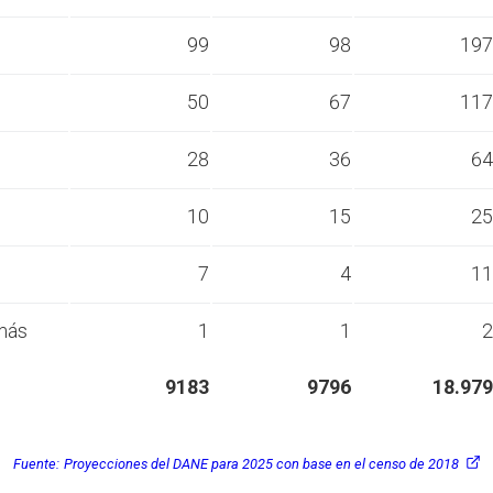
s
99
98
197
s
50
67
117
s
28
36
64
s
10
15
25
s
7
4
11
más
1
1
2
9183
9796
18.979
Fuente:
Proyecciones del DANE para 2025 con base en el censo de 2018