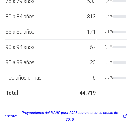
75 a 79 años
533
1,2 %
80 a 84 años
313
0,7 %
85 a 89 años
171
0,4 %
90 a 94 años
67
0,1 %
95 a 99 años
20
0,0 %
100 años o más
6
0,0 %
Total
44.719
Proyecciones del DANE para 2025 con base en el censo de
Fuente:
2018