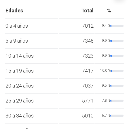
Edades
Total
%
0 a 4 años
7012
9,4 %
5 a 9 años
7346
9,9 %
10 a 14 años
7323
9,9 %
15 a 19 años
7417
10,0 %
20 a 24 años
7037
9,5 %
25 a 29 años
5771
7,8 %
30 a 34 años
5010
6,7 %