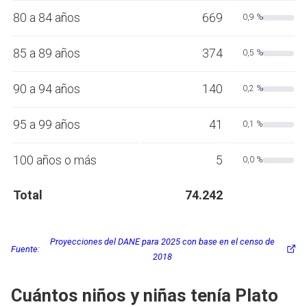
80 a 84 años
669
0,9 %
85 a 89 años
374
0,5 %
90 a 94 años
140
0,2 %
95 a 99 años
41
0,1 %
100 años o más
5
0,0 %
Total
74.242
Proyecciones del DANE para 2025 con base en el censo de
Fuente:
2018
Cuántos niños y niñas tenía Plato