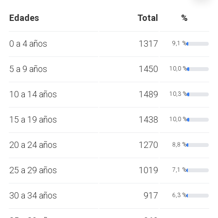
Edades
Total
%
0 a 4 años
1317
9,1 %
5 a 9 años
1450
10,0 %
10 a 14 años
1489
10,3 %
15 a 19 años
1438
10,0 %
20 a 24 años
1270
8,8 %
25 a 29 años
1019
7,1 %
30 a 34 años
917
6,3 %