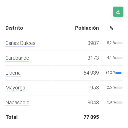
Distrito
Población
%
Cañas Dulces
3987
5,2 %
Curubandé
3173
4,1 %
Liberia
64 939
84,2 %
Mayorga
1953
2,5 %
Nacascolo
3043
3,9 %
Total
77 095