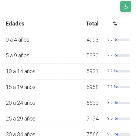
Edades
Total
%
0 a 4 años
4993
6,5 %
5 a 9 años
5930
7,7 %
10 a 14 años
5931
7,7 %
15 a 19 años
5958
7,7 %
20 a 24 años
6533
8,5 %
25 a 29 años
7174
9,3 %
30 a 34 años
7566
9,8 %