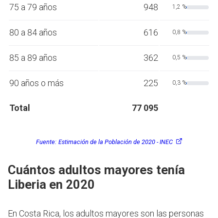
75 a 79 años
948
1,2 %
80 a 84 años
616
0,8 %
85 a 89 años
362
0,5 %
90 años o más
225
0,3 %
Total
77 095
Fuente:
Estimación de la Población de 2020 - INEC
Cuántos adultos mayores tenía
Liberia en 2020
En Costa Rica, los adultos mayores son las personas