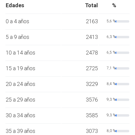
Edades
Total
%
0 a 4 años
2163
5,6 %
5 a 9 años
2413
6,3 %
10 a 14 años
2478
6,5 %
15 a 19 años
2725
7,1 %
20 a 24 años
3229
8,4 %
25 a 29 años
3576
9,3 %
30 a 34 años
3585
9,3 %
35 a 39 años
3073
8,0 %