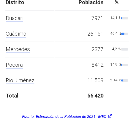
Distrito
Población
%
Duacarí
7971
14,1 %
Guácimo
26 151
46,4 %
Mercedes
2377
4,2 %
Pocora
8412
14,9 %
Río Jiménez
11 509
20,4 %
Total
56 420
Fuente:
Estimación de la Población de 2021 - INEC