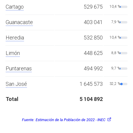
Cartago
529 675
10,4 %
Guanacaste
403 041
7,9 %
Heredia
532 850
10,4 %
Limón
448 625
8,8 %
Puntarenas
494 992
9,7 %
San José
1 645 573
32,2 %
Total
5 104 892
Fuente:
Estimación de la Población de 2022 - INEC