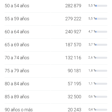
50 a 54 años
282 879
5,5 %
55 a 59 años
279 222
5,5 %
60 a 64 años
240 927
4,7 %
65 a 69 años
187 570
3,7 %
70 a 74 años
132 116
2,6 %
75 a 79 años
90 181
1,8 %
80 a 84 años
57 195
1,1 %
85 a 89 años
32 500
0,6 %
90 años o más
20 243
0,4 %