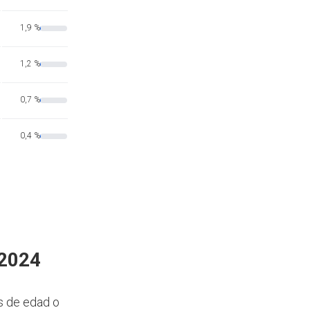
1,9 %
1,2 %
0,7 %
0,4 %
 2024
s de edad o