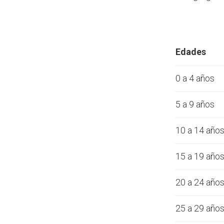
Edades
0 a 4 años
5 a 9 años
10 a 14 año
15 a 19 año
20 a 24 año
25 a 29 año