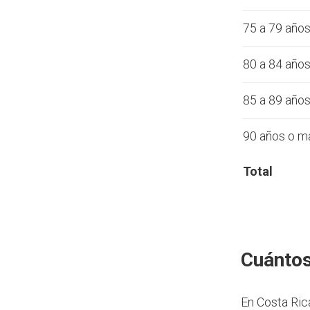
75 a 79 año
80 a 84 año
85 a 89 año
90 años o m
Total
Cuántos
En Costa Ric