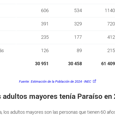
s
606
534
1140
s
391
329
720
s
235
177
412
ás
126
89
215
30 951
30 458
61 409
Fuente:
Estimación de la Población de 2024 - INEC
 adultos mayores tenía Paraíso en
a, los adultos mayores son las personas que tienen 60 año