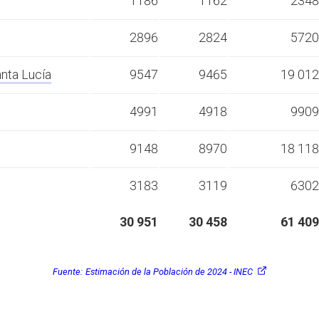
1186
1162
2348
2896
2824
5720
nta Lucía
9547
9465
19 012
4991
4918
9909
9148
8970
18 118
3183
3119
6302
30 951
30 458
61 409
Fuente:
Estimación de la Población de 2024 - INEC