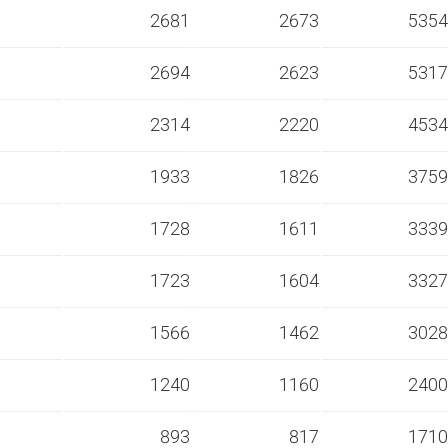
s
2681
2673
5354
s
2694
2623
5317
s
2314
2220
4534
s
1933
1826
3759
s
1728
1611
3339
s
1723
1604
3327
s
1566
1462
3028
s
1240
1160
2400
s
893
817
1710