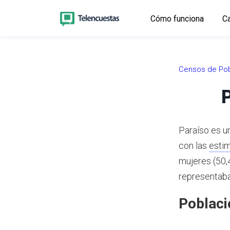
Cómo funciona
Ca
Censos de Pob
Paraíso es u
con las
esti
mujeres (50,
representaba
Poblaci