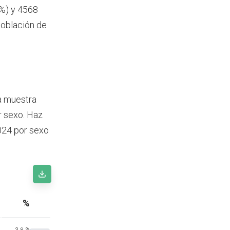
 %) y 4568
población de
la muestra
r sexo. Haz
2024 por sexo
%