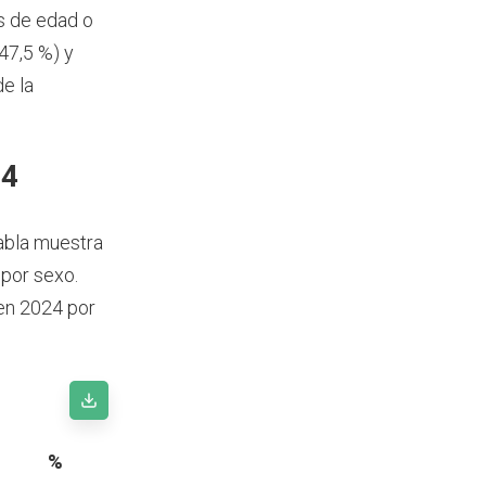
s de edad o
47,5 %) y
e la
24
tabla muestra
 por sexo.
 en 2024 por
%