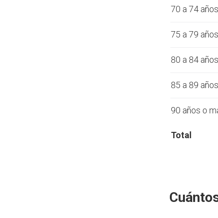
70 a 74 año
75 a 79 año
80 a 84 año
85 a 89 año
90 años o m
Total
Cuántos