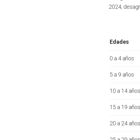
2024, desagr
Edades
0 a 4 años
5 a 9 años
10 a 14 año
15 a 19 año
20 a 24 año
25 a 29 año