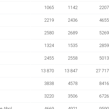
1065
1142
2207
2219
2436
4655
2580
2689
5269
1324
1535
2859
2455
2558
5013
13 870
13 847
27 717
3838
4578
8416
3220
3506
6726
e Abril
4669
4921
9590