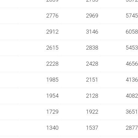
s
2776
2969
5745
s
2912
3146
6058
s
2615
2838
5453
s
2228
2428
4656
s
1985
2151
4136
s
1954
2128
4082
s
1729
1922
3651
s
1340
1537
2877