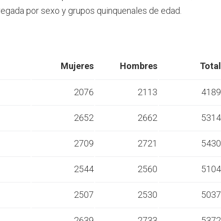
egada por sexo y grupos quinquenales de edad.
Mujeres
Hombres
Total
2076
2113
4189
2652
2662
5314
s
2709
2721
5430
s
2544
2560
5104
s
2507
2530
5037
s
2639
2733
5372