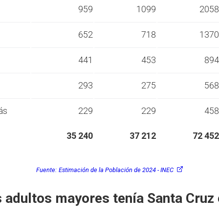
s
959
1099
2058
s
652
718
1370
s
441
453
894
s
293
275
568
ás
229
229
458
35 240
37 212
72 452
Fuente:
Estimación de la Población de 2024 - INEC
 adultos mayores tenía Santa Cruz