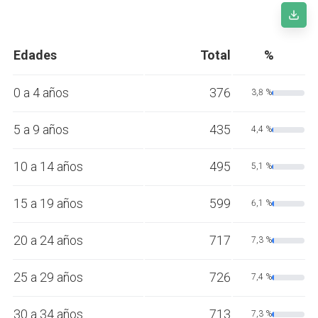
Edades
Total
%
0 a 4 años
376
3,8 %
5 a 9 años
435
4,4 %
10 a 14 años
495
5,1 %
15 a 19 años
599
6,1 %
20 a 24 años
717
7,3 %
25 a 29 años
726
7,4 %
30 a 34 años
713
7,3 %