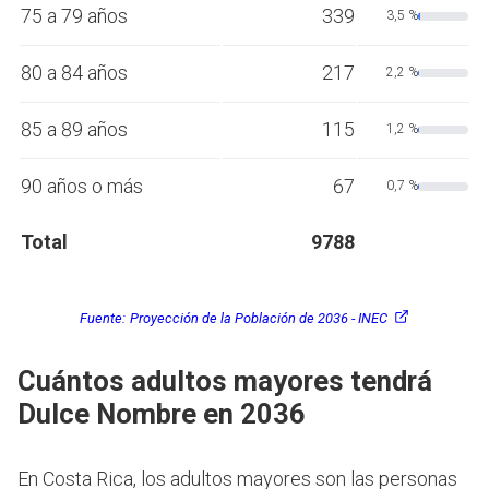
75 a 79 años
339
3,5 %
80 a 84 años
217
2,2 %
85 a 89 años
115
1,2 %
90 años o más
67
0,7 %
Total
9788
Fuente:
Proyección de la Población de 2036 - INEC
Cuántos adultos mayores tendrá
Dulce Nombre en 2036
En Costa Rica, los adultos mayores son las personas