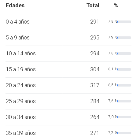
Edades
Total
%
0 a 4 años
291
7,8 %
5 a 9 años
295
7,9 %
10 a 14 años
294
7,8 %
15 a 19 años
304
8,1 %
20 a 24 años
317
8,5 %
25 a 29 años
284
7,6 %
30 a 34 años
264
7,0 %
35 a 39 años
271
7,2 %