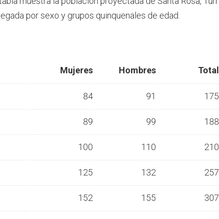
 tabla muestra la población proyectada de Santa Rosa, Turr
egada por sexo y grupos quinquenales de edad.
Mujeres
Hombres
Total
84
91
175
89
99
188
s
100
110
210
s
125
132
257
s
152
155
307