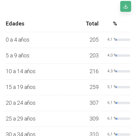
Edades
Total
%
0 a 4 años
205
4,1 %
5 a 9 años
203
4,0 %
10 a 14 años
216
4,3 %
15 a 19 años
259
5,1 %
20 a 24 años
307
6,1 %
25 a 29 años
309
6,1 %
30 a 34 años
310
6,1 %