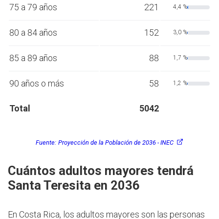
75 a 79 años
221
4,4 %
80 a 84 años
152
3,0 %
85 a 89 años
88
1,7 %
90 años o más
58
1,2 %
Total
5042
Fuente:
Proyección de la Población de 2036 - INEC
Cuántos adultos mayores tendrá
Santa Teresita en 2036
En Costa Rica, los adultos mayores son las personas