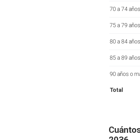
70 a 74 año
75 a 79 año
80 a 84 año
85 a 89 año
90 años o m
Total
Cuántos
2036