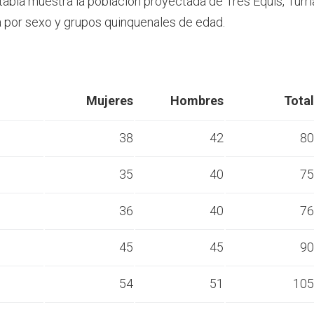
 tabla muestra la población proyectada de Tres Equis, Turri
por sexo y grupos quinquenales de edad.
Mujeres
Hombres
Total
38
42
80
35
40
75
s
36
40
76
s
45
45
90
s
54
51
105