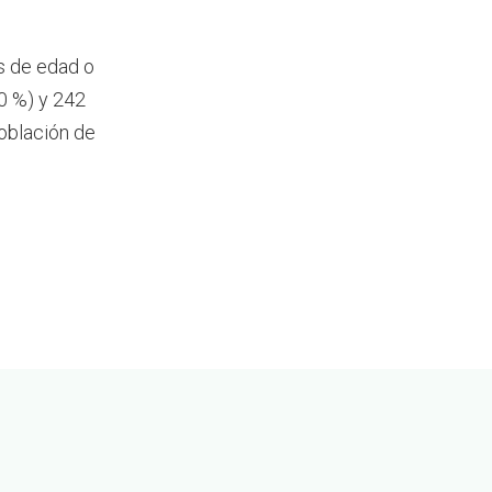
s de edad o
0 %) y 242
oblación de