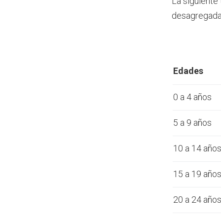
La siguiente
desagregada 
Edades
0 a 4 años
5 a 9 años
10 a 14 año
15 a 19 año
20 a 24 año