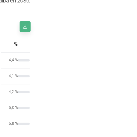
alba en 2036,
%
4,4 %
4,1 %
4,2 %
5,0 %
5,8 %