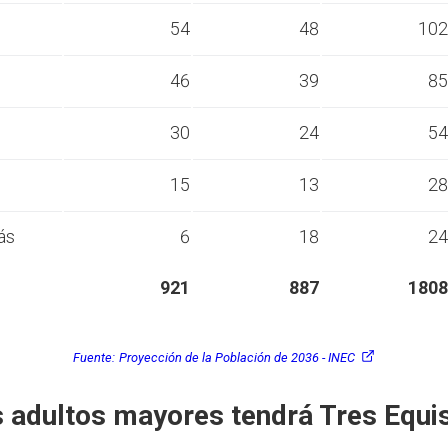
s
54
48
102
s
46
39
85
s
30
24
54
s
15
13
28
ás
6
18
24
921
887
1808
Fuente:
Proyección de la Población de 2036 - INEC
 adultos mayores tendrá Tres Equi