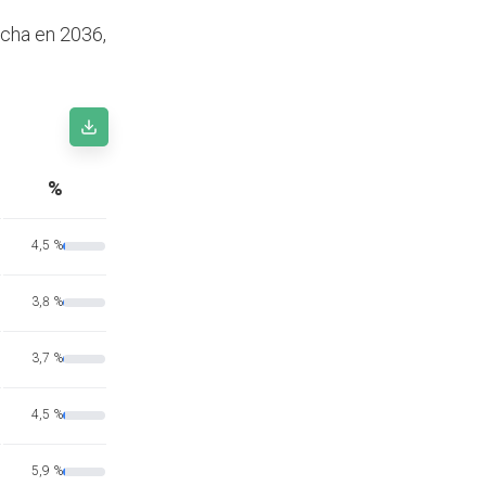
ncha en 2036,
%
4,5 %
3,8 %
3,7 %
4,5 %
5,9 %