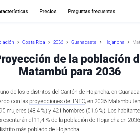
racterísticas
Precios
Preguntas frecuentes
lación
Costa Rica
2036
Guanacaste
Hojancha
Ma
royección de la población 
Matambú para 2036
no de los 5 distritos del Cantón de Hojancha, en Guanaca
rdo con las
proyecciones del INEC
,
en 2036 Matambú ten
395 mujeres (48,4 %) y 421 hombres (51,6 %).
Los habitant
esentarán el 11,4 % de la población de Hojancha en 2036
 distrito más poblado de Hojancha.