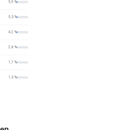
5,5 %
5,3 %
4,2 %
2,8 %
1,7 %
1,3 %
 en