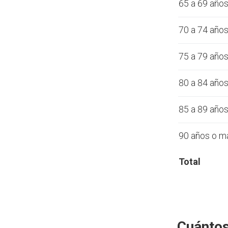
65 a 69 año
70 a 74 año
75 a 79 año
80 a 84 año
85 a 89 año
90 años o m
Total
Cuántos