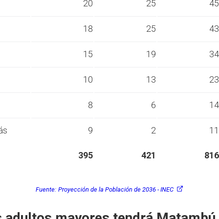
s
20
25
45
s
18
25
43
s
15
19
34
s
10
13
23
s
8
6
14
ás
9
2
11
395
421
816
Fuente:
Proyección de la Población de 2036 - INEC
 adultos mayores tendrá Matambú