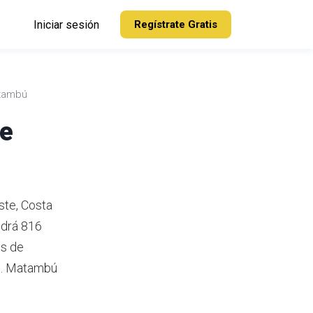
Iniciar sesión
Regístrate Gratis
tambú
de
ste, Costa
drá 816
es de
.
Matambú