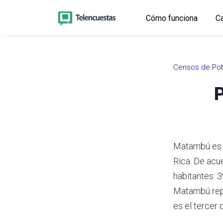
Cómo funciona
Ca
Censos de Pob
P
Matambú es u
Rica.
De acue
habitantes: 
Matambú repr
es el tercer