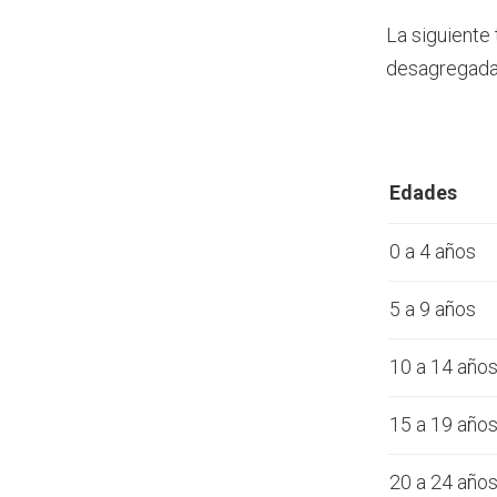
La siguiente
desagregada 
Edades
0 a 4 años
5 a 9 años
10 a 14 año
15 a 19 año
20 a 24 año