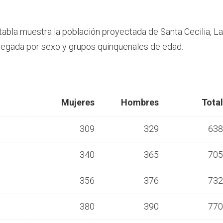
 tabla muestra la población proyectada de Santa Cecilia, L
egada por sexo y grupos quinquenales de edad.
Mujeres
Hombres
Total
309
329
638
340
365
705
s
356
376
732
s
380
390
770