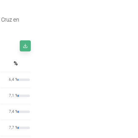
a Cruz en
%
6,4 %
7,1 %
7,4 %
7,7 %