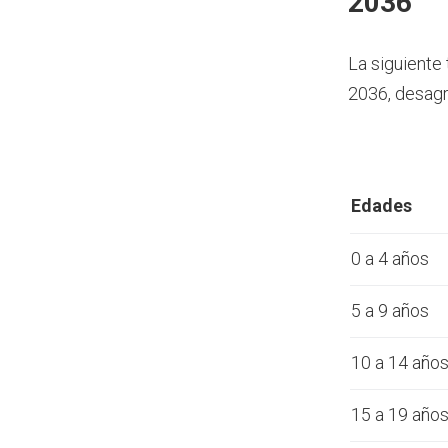
2036
La siguiente
2036, desagr
Edades
0 a 4 años
5 a 9 años
10 a 14 año
15 a 19 año