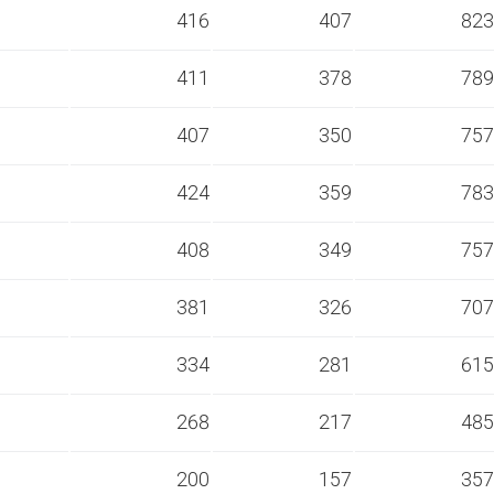
s
416
407
823
s
411
378
789
s
407
350
757
s
424
359
783
s
408
349
757
s
381
326
707
s
334
281
615
s
268
217
485
s
200
157
357