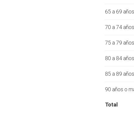
65 a 69 año
70 a 74 año
75 a 79 año
80 a 84 año
85 a 89 año
90 años o m
Total