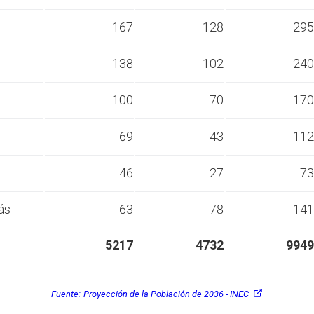
s
167
128
295
s
138
102
240
s
100
70
170
s
69
43
112
s
46
27
73
ás
63
78
141
5217
4732
9949
Fuente:
Proyección de la Población de 2036 - INEC