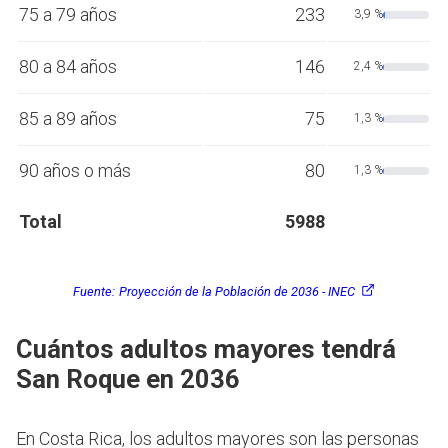
75 a 79 años
233
3,9 %
80 a 84 años
146
2,4 %
85 a 89 años
75
1,3 %
90 años o más
80
1,3 %
Total
5988
Fuente:
Proyección de la Población de 2036 - INEC
Cuántos adultos mayores tendrá
San Roque en 2036
En Costa Rica, los adultos mayores son las personas