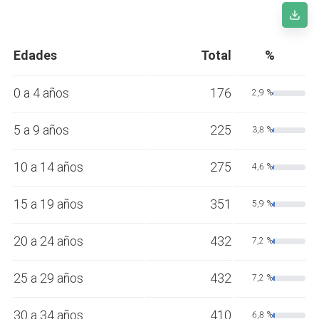
Edades
Total
%
0 a 4 años
176
2,9 %
5 a 9 años
225
3,8 %
10 a 14 años
275
4,6 %
15 a 19 años
351
5,9 %
20 a 24 años
432
7,2 %
25 a 29 años
432
7,2 %
30 a 34 años
410
6,8 %