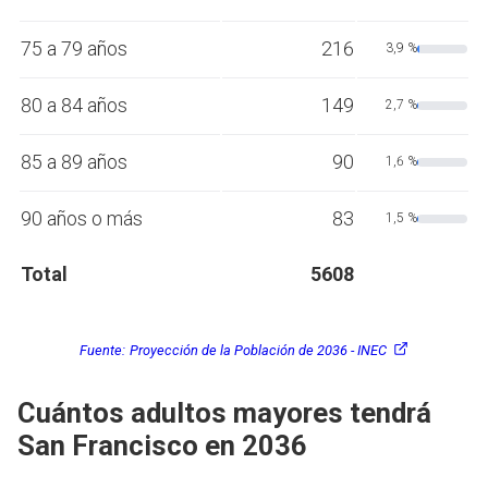
75 a 79 años
216
3,9 %
80 a 84 años
149
2,7 %
85 a 89 años
90
1,6 %
90 años o más
83
1,5 %
Total
5608
Fuente:
Proyección de la Población de 2036 - INEC
Cuántos adultos mayores tendrá
San Francisco en 2036