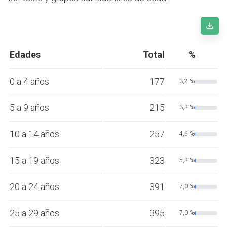
Edades
Total
%
0 a 4 años
177
3,2 %
5 a 9 años
215
3,8 %
10 a 14 años
257
4,6 %
15 a 19 años
323
5,8 %
20 a 24 años
391
7,0 %
25 a 29 años
395
7,0 %